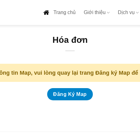
Trang chủ
Giới thiệu
Dịch vụ
Hóa đơn
ng tin Map, vui lòng quay lại trang Đăng ký Map để 
Đăng Ký Map