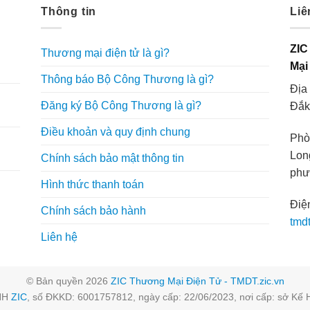
Thông tin
Liê
ZIC
Thương mại điện tử là gì?
Mại
Thông báo Bộ Công Thương là gì?
Địa
g
Đăng ký Bộ Công Thương là gì?
Đắk
Điều khoản và quy định chung
Phò
Lon
Chính sách bảo mật thông tin
phư
Hình thức thanh toán
Điện
Chính sách bảo hành
tmd
Liên hệ
© Bản quyền 2026
ZIC Thương Mại Điện Tử - TMDT.zic.vn
NHH
ZIC
, số ĐKKD: 6001757812, ngày cấp: 22/06/2023, nơi cấp: sở Kế 