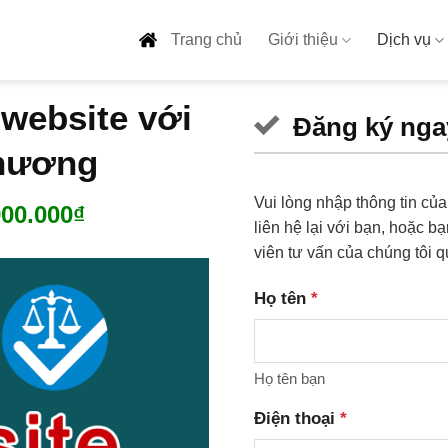
Trang chủ
Giới thiệu
Dịch vụ
website với
Đăng ký nga
hương
Vui lòng nhập thông tin c
á
Giá
900.000
₫
liên hệ lại với bạn, hoặc b
c
hiện
viên tư vấn của chúng tôi q
tại
.000.000₫.
là:
Họ tên
*
9.900.000₫.
Họ tên bạn
Điện thoại
*