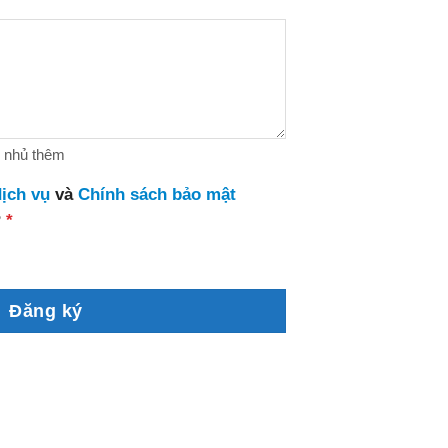
n nhủ thêm
ịch vụ
và
Chính sách bảo mật
?
*
Đăng ký