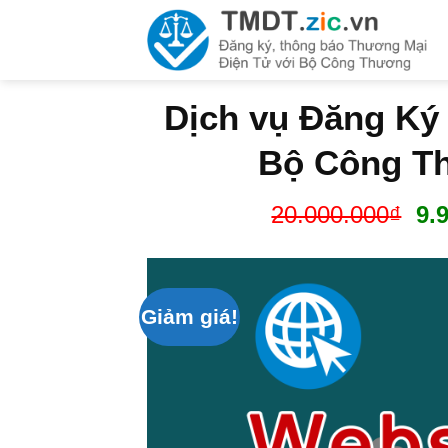
Bỏ
qua
nội
dung
Dịch vụ Đăng Ký 
Bộ Công T
Gi
20.000.000
₫
9.
gố
là:
20
Giảm giá!