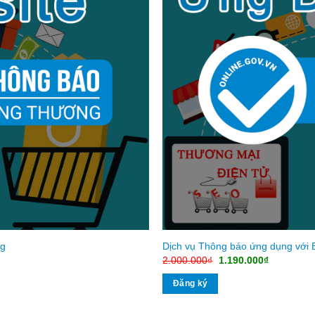
ng
Dịch vụ Thông báo ứng dụng với
Giá
Giá
2.000.000
₫
1.190.000
₫
gốc
hiện
là:
tại
Đăng ký
2.000.000₫.
là:
1.190.000