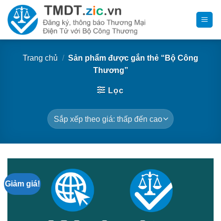
Bỏ
qua
nội
dung
Trang chủ
/
Sản phẩm được gắn thẻ “Bộ Công
Thương”
Lọc
Giảm giá!