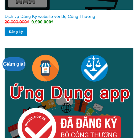
Dịch vụ Đăng Ký website với Bộ Công Thương
Giá
Giá
20.000.000
₫
9.900.000
₫
gốc
hiện
là:
tại
Đăng ký
20.000.000₫.
là:
9.900.000₫.
Giảm giá!