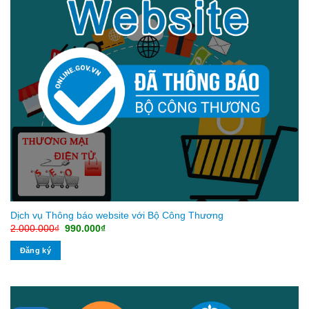
Dịch vụ Thông báo website với Bộ Công Thương
Giá
Giá
2.000.000
₫
990.000
₫
gốc
hiện
là:
tại
Đăng ký
2.000.000₫.
là:
990.000₫.