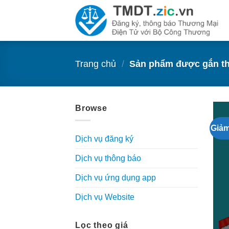
Bỏ
qua
nội
dung
Trang chủ
/
Sản phẩm được gắn th
Browse
Giảm
Dịch vụ đăng ký
Dịch vụ thông báo
Dịch vụ ứng dụng app
Dịch vụ Website
Lọc theo giá