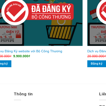
 vụ Đăng Ký website với Bộ Công Thương
Dịch vụ Đăn
Giá
Giá
00.000
₫
9.900.000
₫
20.000.000
₫
gốc
hiện
là:
tại
ng ký
Đăng ký
20.000.000₫.
là:
9.900.000₫.
Thông tin
Liê