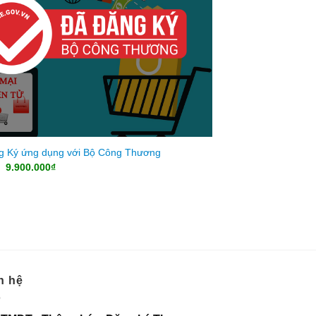
g Ký ứng dụng với Bộ Công Thương
Giá
Giá
9.900.000
₫
gốc
hiện
là:
tại
20.000.000₫.
là:
9.900.000₫.
n hệ