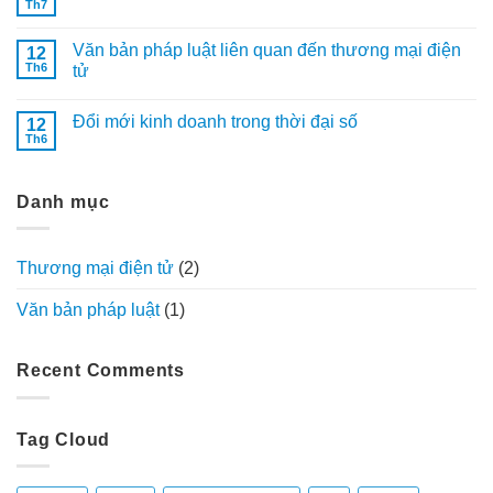
Th7
Không
có
bình
Văn bản pháp luật liên quan đến thương mại điện
12
luận
ở
Th6
tử
Website
Không
thương
có
mại
Đổi mới kinh doanh trong thời đại số
12
bình
điện
luận
tử
Th6
Không
ở
chuẩn
có
Văn
pháp
bình
bản
lý?
luận
pháp
Danh mục
ở
luật
Đổi
liên
mới
quan
kinh
đến
doanh
thương
Thương mại điện tử
(2)
trong
mại
thời
điện
đại
tử
Văn bản pháp luật
(1)
số
Recent Comments
Tag Cloud